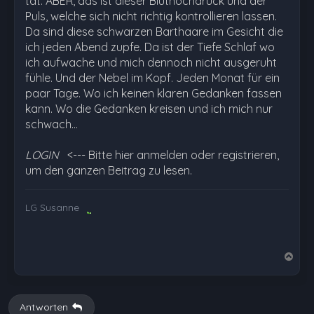
tat. ABER, das ist dieser Bluthochdruck und der
Puls, welche sich nicht richtig kontrollieren lassen.
Da sind diese schwarzen Barthaare im Gesicht die
ich jeden Abend zupfe. Da ist der Tiefe Schlaf wo
ich aufwache und mich dennoch nicht ausgeruht
fühle. Und der Nebel im Kopf. Jeden Monat für ein
paar Tage. Wo ich keinen klaren Gedanken fassen
kann. Wo die Gedanken kreisen und ich mich nur
schwach…
LOGIN
<--- Bitte hier anmelden oder registrieren,
um den ganzen Beitrag zu lesen.
LG Susanne
N
a
c
h
Antworten