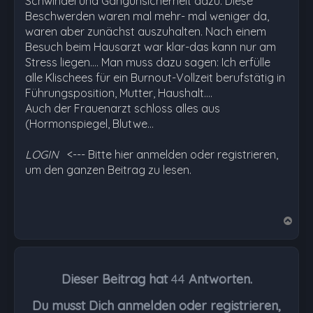
Schwindel und Gangunsicherheit dazu. Diese
Beschwerden waren mal mehr- mal weniger da,
waren aber zunächst auszuhalten. Nach einem
Besuch beim Hausarzt war klar-das kann nur am
Stress liegen.... Man muss dazu sagen: Ich erfülle
alle Klischees für ein Burnout-Vollzeit berufstätig in
Führungsposition, Mutter, Haushalt....
Auch der Frauenarzt schloss alles aus
(Hormonspiegel, Blutwe…
LOGIN
<--- Bitte hier anmelden oder registrieren,
um den ganzen Beitrag zu lesen.
N
a
c
h
Dieser Beitrag hat
44
Antworten.
o
b
Du musst Dich anmelden oder registrieren,
e