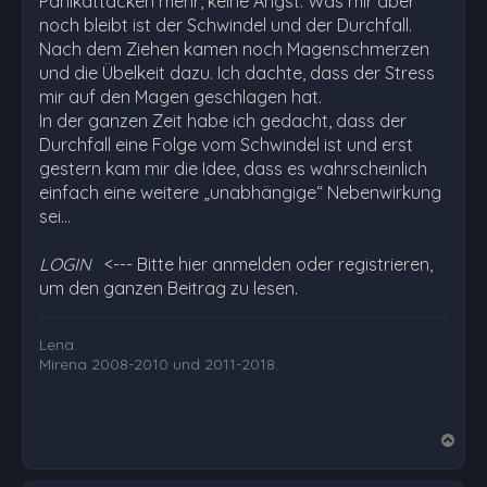
Panikattacken mehr, keine Angst. Was mir aber
noch bleibt ist der Schwindel und der Durchfall.
Nach dem Ziehen kamen noch Magenschmerzen
und die Übelkeit dazu. Ich dachte, dass der Stress
mir auf den Magen geschlagen hat.
In der ganzen Zeit habe ich gedacht, dass der
Durchfall eine Folge vom Schwindel ist und erst
gestern kam mir die Idee, dass es wahrscheinlich
einfach eine weitere „unabhängige“ Nebenwirkung
sei…
LOGIN
<--- Bitte hier anmelden oder registrieren,
um den ganzen Beitrag zu lesen.
Lena.
Mirena 2008-2010 und 2011-2018.
N
a