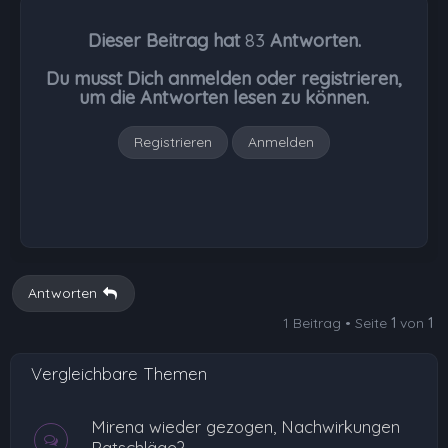
c
h
Dieser Beitrag hat
83
Antworten.
o
b
Du musst Dich anmelden oder registrieren,
e
um die Antworten lesen zu können.
n
Registrieren
Anmelden
Antworten
1 Beitrag • Seite
1
von
1
Vergleichbare Themen
Mirena wieder gezogen, Nachwirkungen
Ratschläge?