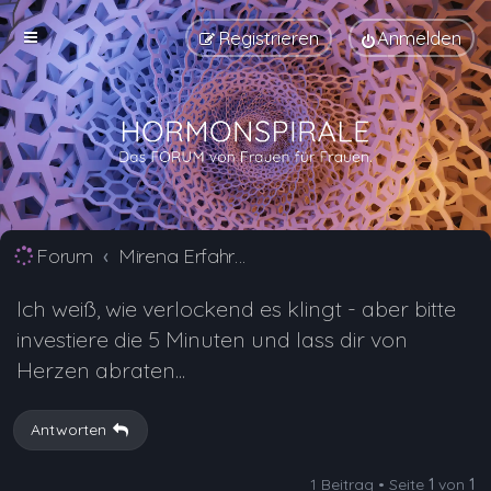
Registrieren
Anmelden
Forum
Mirena Erfahrungsberichte und Nebenwirkungen
Ich weiß, wie verlockend es klingt - aber bitte
investiere die 5 Minuten und lass dir von
Herzen abraten...
Antworten
1 Beitrag • Seite
1
von
1