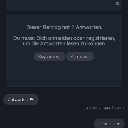
N
a
c
h
Dieser Beitrag hat
2
Antworten.
o
b
Du musst Dich anmelden oder registrieren,
e
um die Antworten lesen zu können.
n
Registrieren
Anmelden
Antworten
1 Beitrag • Seite
1
von
1
Gehe zu