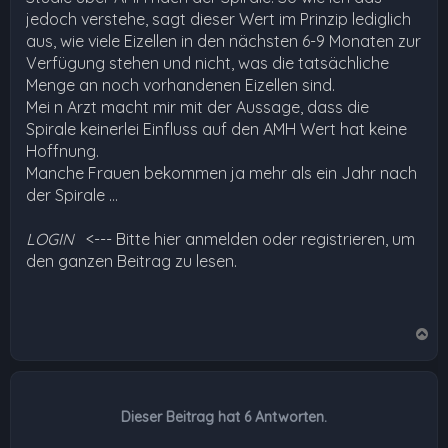
jedoch verstehe, sagt dieser Wert im Prinzip lediglich
aus, wie viele Eizellen in den nächsten 6-9 Monaten zur
Verfügung stehen und nicht, was die tatsächliche
Menge an noch vorhandenen Eizellen sind.
Mei n Arzt macht mir mit der Aussage, dass die
Spirale keinerlei Einfluss auf den AMH Wert hat keine
Hoffnung.
Manche Frauen bekommen ja mehr als ein Jahr nach
der Spirale …
LOGIN
<--- Bitte hier anmelden oder registrieren, um
den ganzen Beitrag zu lesen.
N
a
c
h
Dieser Beitrag hat
6
Antworten.
o
b