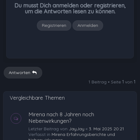
b
Du musst Dich anmelden oder registrieren,
e
um die Antworten lesen zu können.
n
Registrieren
Anmelden
Antworten
1 Beitrag • Seite
1
von
1
Vergleichbare Themen
Mirena nach 8 Jahren noch
Nebenwirkungen?
Letzter Beitrag von
JayJay
«
3. Mai 2025 20:21
Verfasst in
Mirena Erfahrungsberichte und