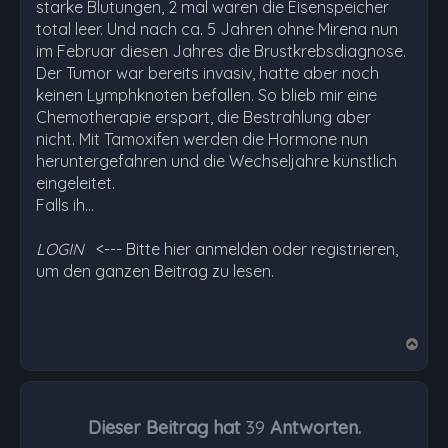
starke Blutungen, 2 mal waren die Eisenspeicher
total leer. Und nach ca. 5 Jahren ohne Mirena nun
im Februar diesen Jahres die Brustkrebsdiagnose.
Der Tumor war bereits invasiv, hatte aber noch
keinen Lymphknoten befallen. So blieb mir eine
Chemotherapie erspart, die Bestrahlung aber
nicht. Mit Tamoxifen werden die Hormone nun
heruntergefahren und die Wechseljahre künstlich
eingeleitet.
Falls ih…
LOGIN
<--- Bitte hier anmelden oder registrieren,
um den ganzen Beitrag zu lesen.
N
a
c
h
Dieser Beitrag hat
39
Antworten.
o