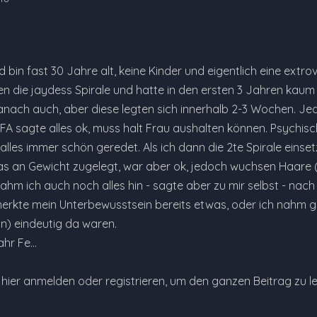
 bin fast 30 Jahre alt, keine Kinder und eigentlich eine extrove
en die jaydess Spirale und hatte in den ersten 3 Jahren kau
nach auch, aber diese legten sich innerhalb 2-3 Wochen. Je
FA sagte alles ok, muss halt Frau aushalten können. Psychisch
 alles immer schön geredet. Als ich dann die 2te Spirale ein
as an Gewicht zugelegt, war aber ok, jedoch wuchsen Haare ( 
m ich auch noch alles hin - sagte aber zu mir selbst - nach d
erkte mein Unterbewusstsein bereits etwas, oder ich nahm 
in) eindeutig da waren.
ahr Fe…
e hier anmelden oder registrieren, um den ganzen Beitrag zu l