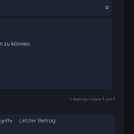
N
a
c
h
o
b
n zu können.
e
n
1 Beitrag • Seite
1
von
1
Letzter Beitrag
griffe