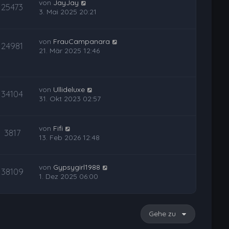
von
JayJay
25473
3. Mai 2025 20:21
von
FrauCampanara
24981
21. Mär 2025 12:46
von
Ullideluxe
34104
31. Okt 2023 02:57
von
Fifi
3817
13. Feb 2026 12:48
von
Gypsygirl1988
38109
1. Dez 2025 06:00
Gehe zu