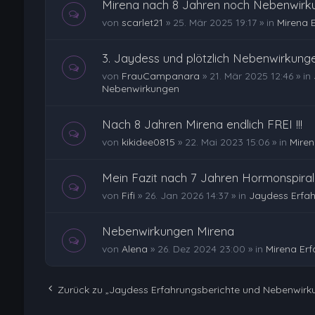
Mirena nach 8 Jahren noch Nebenwirk
von
scarlet21
»
25. Mär 2025 19:17
» in
Mirena 
3. Jaydess und plötzlich Nebenwirkung
von
FrauCampanara
»
21. Mär 2025 12:46
» in
Nebenwirkungen
Nach 8 Jahren Mirena endlich FREI !!!
von
kikidee0815
»
22. Mai 2023 15:06
» in
Miren
Mein Fazit nach 7 Jahren Hormonspira
von
Fifi
»
26. Jan 2026 14:37
» in
Jaydess Erfa
Nebenwirkungen Mirena
von
Alena
»
26. Dez 2024 23:00
» in
Mirena Er
Zurück zu „Jaydess Erfahrungsberichte und Nebenwirk