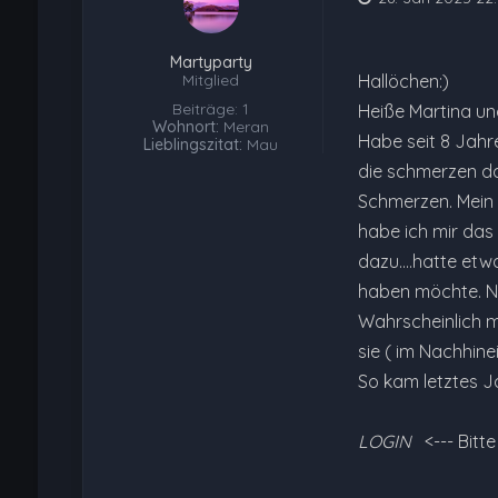
Martyparty
Mitglied
Hallöchen:)
Beiträge: 1
Heiße Martina und
Wohnort:
Meran
Habe seit 8 Jahr
Lieblingszitat:
Mau
die schmerzen da
Schmerzen. Mein 
habe ich mir das
dazu....hatte etw
haben möchte. Nah
Wahrscheinlich m
sie ( im Nachhine
So kam letztes J
LOGIN
<--- Bitt