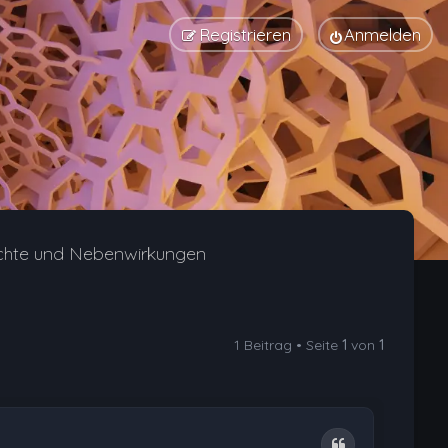
Registrieren
Anmelden
chte und Nebenwirkungen
1 Beitrag • Seite
1
von
1
Zitat