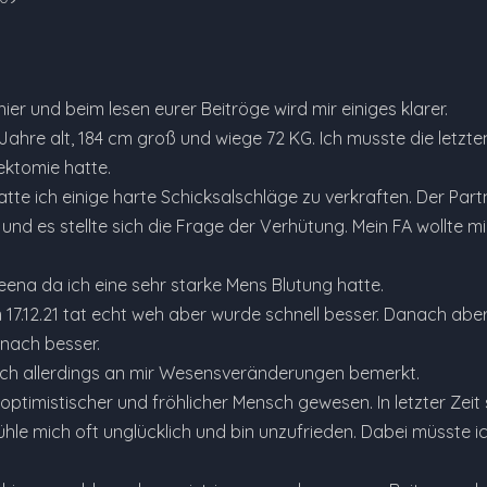
hier und beim lesen eurer Beitröge wird mir einiges klarer.
7 Jahre alt, 184 cm groß und wiege 72 KG. Ich musste die letz
ektomie hatte.
hatte ich einige harte Schicksalschläge zu verkraften. Der P
und es stellte sich die Frage der Verhütung. Mein FA wollte mir 
yleena da ich eine sehr starke Mens Blutung hatte.
 17.12.21 tat echt weh aber wurde schnell besser. Danach abe
nach besser.
ich allerdings an mir Wesensveränderungen bemerkt.
 optimistischer und fröhlicher Mensch gewesen. In letzter Zeit 
ühle mich oft unglücklich und bin unzufrieden. Dabei müsste i