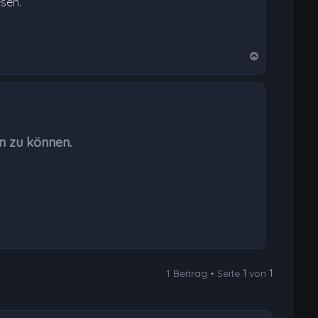
esen.
N
a
c
h
o
b
n zu können.
e
n
1 Beitrag • Seite
1
von
1