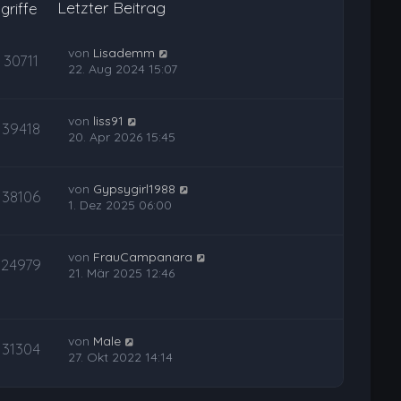
Letzter Beitrag
griffe
von
Lisademm
30711
22. Aug 2024 15:07
von
liss91
39418
20. Apr 2026 15:45
von
Gypsygirl1988
38106
1. Dez 2025 06:00
von
FrauCampanara
24979
21. Mär 2025 12:46
von
Male
31304
27. Okt 2022 14:14