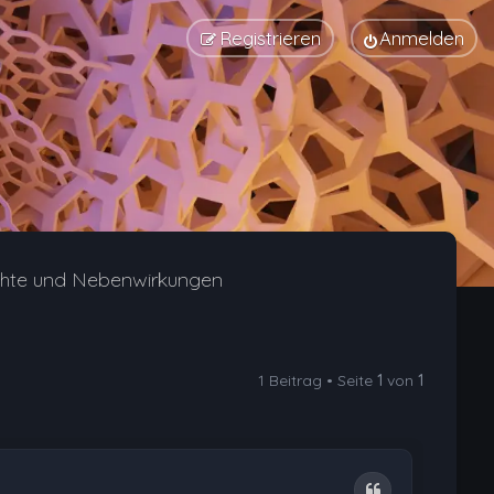
Registrieren
Anmelden
chte und Nebenwirkungen
1 Beitrag • Seite
1
von
1
Zitat