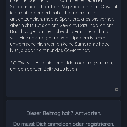
machte, dachte ich mir kommt eine neue rein.
Seitdem hab ich einfach 6kg zugenommen. Obwohl
ich nichts geändert hab. Ich ernähre mich
antientzündlich, mache Sport etc. alles wie vorher,
aber nichts tut sich am Gewicht. Dazu hab ich am
Bauch zugenommen, obwohl der immer schmal
war. Eine unverlagerung vom Lipödem ist eher
unwahrscheinlich weil ich keine Symptome habe.
Nun ja aber nicht nur das Gewicht hat…
LOGIN
<--- Bitte hier anmelden oder registrieren,
um den ganzen Beitrag zu lesen.
N
a
c
h
Dieser Beitrag hat
3
Antworten.
o
b
Du musst Dich anmelden oder registrieren,
e