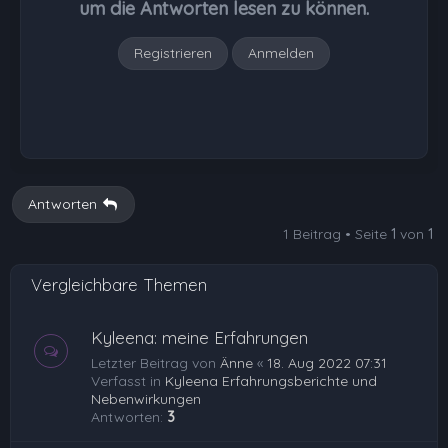
um die Antworten lesen zu können.
n
Registrieren
Anmelden
Antworten
1 Beitrag • Seite
1
von
1
Vergleichbare Themen
Kyleena: meine Erfahrungen
Letzter Beitrag von
Änne
«
18. Aug 2022 07:31
Verfasst in
Kyleena Erfahrungsberichte und
Nebenwirkungen
Antworten:
3