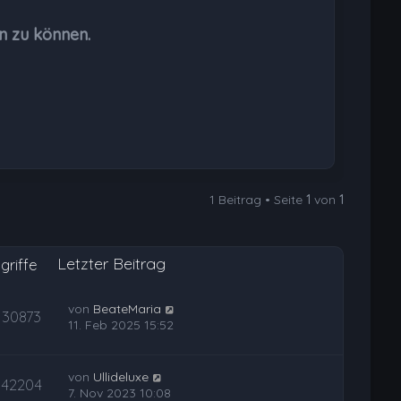
o
b
n zu können.
e
n
1 Beitrag • Seite
1
von
1
Letzter Beitrag
griffe
von
BeateMaria
30873
11. Feb 2025 15:52
von
Ullideluxe
42204
7. Nov 2023 10:08