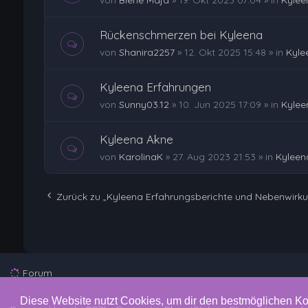
von
Biene Maja
»
19. Okt 2023 07:04
» in
Kylee
Rückenschmerzen bei Kyleena
von
Shanira2257
»
12. Okt 2025 15:48
» in
Kyle
Kyleena Erfahrungen
von
Sunny03.12
»
10. Jun 2025 17:09
» in
Kylee
Kyleena Akne
von
KarolinaK
»
27. Aug 2023 21:53
» in
Kyleen
Zurück zu „Kyleena Erfahrungsberichte und Nebenwirk
Forum
Diese Website nutzt Cookies, um dir den bestmöglichen Ko