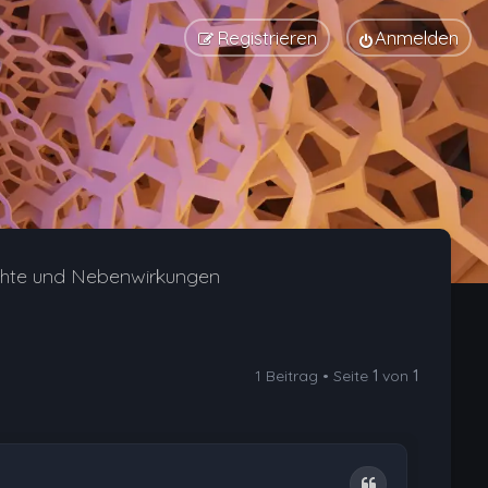
Registrieren
Anmelden
chte und Nebenwirkungen
1 Beitrag • Seite
1
von
1
Zitat