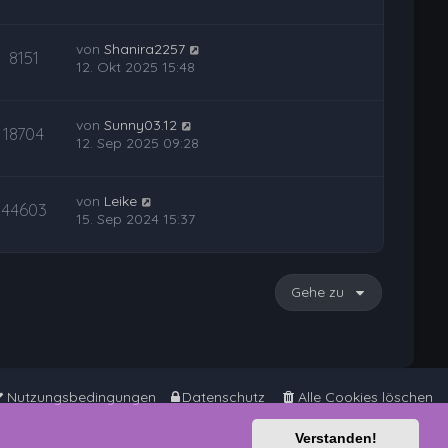
von
Shanira2257
8151
12. Okt 2025 15:48
von
Sunny03.12
18704
12. Sep 2025 09:28
von
Leike
44603
15. Sep 2024 15:37
Gehe zu
Nutzungsbedingungen
Datenschutz
Alle Cookies löschen
Verstanden!