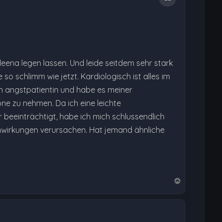
leena legen lassen. Und leide seitdem sehr stark
o schlimm wie jetzt. Kardiologisch ist alles im
ch angstpatientin und habe es meiner
e zu nehmen. Da ich eine leichte
beeinträchtigt, habe ich mich schlussendlich
enwirkungen verursachen. Hat jemand ähnliche
N
a
c
h