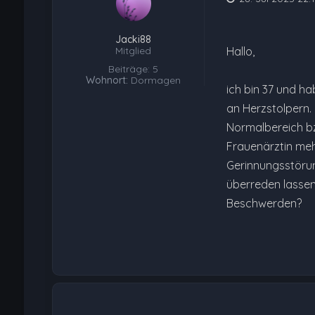
Jacki88
Mitglied
Hallo,
Beiträge: 5
Wohnort:
Dormagen
ich bin 37 und ha
an Herzstolpern. 
Normalbereich bz
Frauenärztin meh
Gerinnungsstörun
überreden lassen
Beschwerden?