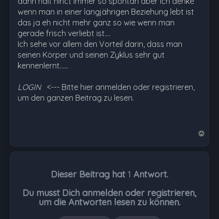
dann halt nihct immer so spontan aber ich denke
wenn man in einer langjährigen Beziehung lebt ist
das ja eh nicht mehr ganz so wie wenn man
gerade frisch verliebt ist....
Ich sehe vor allem den Vorteil darin, dass man
seinen Körper und seinen Zyklus sehr gut
kennenlernt...…
LOGIN
<--- Bitte hier anmelden oder registrieren,
um den ganzen Beitrag zu lesen.
N
a
c
h
Dieser Beitrag hat
1
Antwort.
o
b
Du musst Dich anmelden oder registrieren,
e
um die Antworten lesen zu können.
n