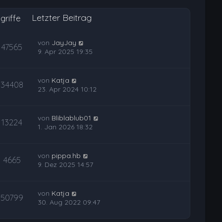
Letzter Beitrag
griffe
von
JayJay
47565
9. Apr 2025 19:35
von
Katja
34408
23. Apr 2024 10:12
von
Bliblablub01
13224
1. Jan 2026 18:32
von
pippa.hb
4665
9. Dez 2025 14:57
von
Katja
50799
30. Aug 2022 09:47