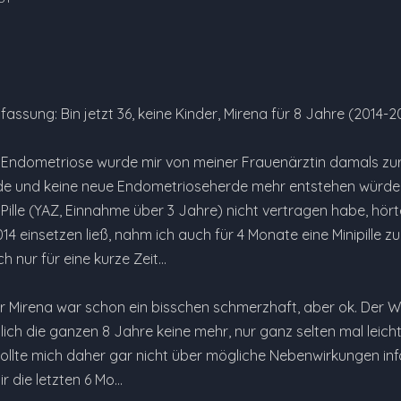
ssung: Bin jetzt 36, keine Kinder, Mirena für 8 Jahre (2014-2
Endometriose wurde mir von meiner Frauenärztin damals zur 
e und keine neue Endometrioseherde mehr entstehen würden.
 Pille (YAZ, Einnahme über 3 Jahre) nicht vertragen habe, hörte
4 einsetzen ließ, nahm ich auch für 4 Monate eine Minipille zu
 nur für eine kurze Zeit...
 Mirena war schon ein bisschen schmerzhaft, aber ok. Der W
lich die ganzen 8 Jahre keine mehr, nur ganz selten mal leic
ollte mich daher gar nicht über mögliche Nebenwirkungen inf
ir die letzten 6 Mo…