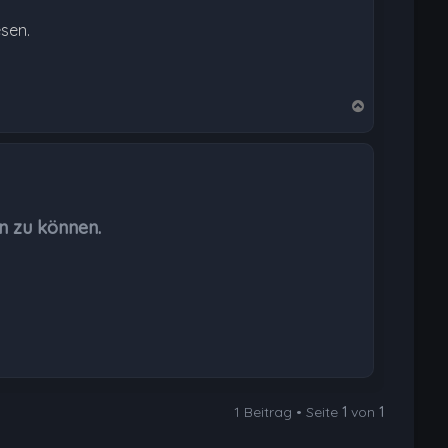
esen.
N
a
c
h
o
b
n zu können.
e
n
1 Beitrag • Seite
1
von
1