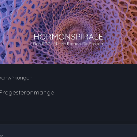
benwirkungen
r Progesteronmangel
51