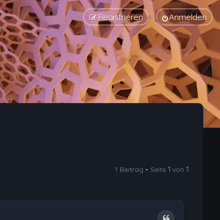
Registrieren
Anmelden
1 Beitrag • Seite
1
von
1
Zitat