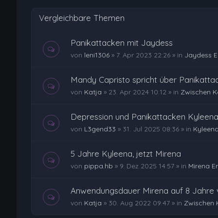
Vergleichbare Themen
Panikattacken mit Jaydess
von
leni1306
»
7. Apr 2023 22:26
» in
Jaydess E
Mandy Capristo spricht über Panikatta
von
Katja
»
23. Apr 2024 10:12
» in
Zwischen K
Depression und Panikattacken Kyleena
von
L3gend33
»
31. Jul 2025 08:36
» in
Kyleena
5 Jahre Kyleena, jetzt Mirena
von
pippa.hb
»
9. Dez 2025 14:57
» in
Mirena E
Anwendungsdauer Mirena auf 8 Jahre v
von
Katja
»
30. Aug 2022 09:47
» in
Zwischen 