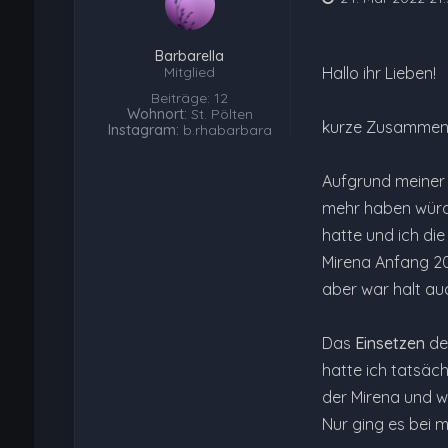
Barbarella
Mitglied
Hallo ihr Lieben!
Beiträge: 12
Wohnort:
St. Pölten
kurze Zusammenfa
Instagram:
b.rhabarbara
Aufgrund meiner 
mehr haben würd
hatte und ich die
Mirena Anfang 201
aber war halt auch
Das
Einsetzen
der
hatte ich tatsäch
der Mirena und w
Nur ging es bei m