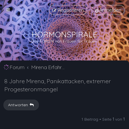
Registrieren
Anmelden
Forum
Mirena Erfahrungsberichte und Nebenwirkungen
8 Jahre Mirena, Panikattacken, extremer
Progesteronmangel
Antworten
1 Beitrag • Seite
1
von
1