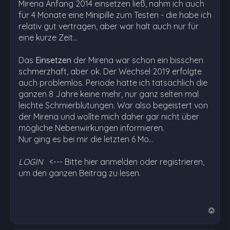
Mirena Anfang 2014 einsetzen ließ, nahm ich auch
für 4 Monate eine Minipille zum Testen - die habe ich
relativ gut vertragen, aber war halt auch nur für
eine kurze Zeit...
Das
Einsetzen
der Mirena war schon ein bisschen
schmerzhaft, aber ok. Der Wechsel 2019 erfolgte
auch problemlos. Periode hatte ich tatsächlich die
ganzen 8 Jahre keine mehr, nur ganz selten mal
leichte Schmierblutungen. War also begeistert von
der Mirena und wollte mich daher gar nicht über
mögliche Nebenwirkungen informieren.
Nur ging es bei mir die letzten 6 Mo…
LOGIN
<--- Bitte hier anmelden oder registrieren,
um den ganzen Beitrag zu lesen.
N
a