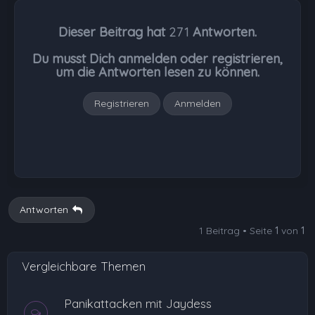
c
h
Dieser Beitrag hat
271
Antworten.
o
b
Du musst Dich anmelden oder registrieren,
e
um die Antworten lesen zu können.
n
Registrieren
Anmelden
Antworten
1 Beitrag • Seite
1
von
1
Vergleichbare Themen
Panikattacken mit Jaydess