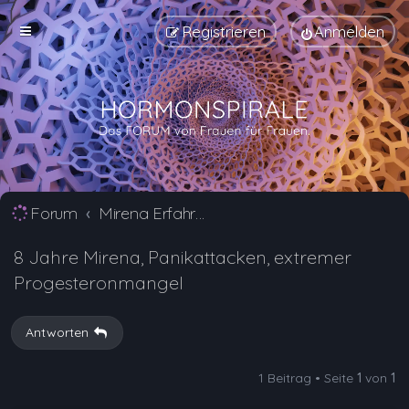
Registrieren
Anmelden
Forum
Mirena Erfahrungsberichte und Nebenwirkungen
8 Jahre Mirena, Panikattacken, extremer
Progesteronmangel
Antworten
1 Beitrag • Seite
1
von
1