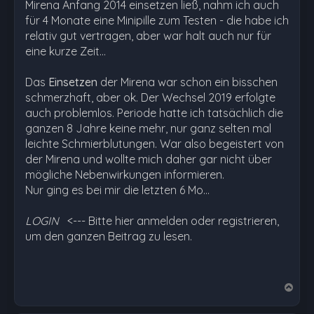
Mirena Anfang 2014 einsetzen ließ, nahm ich auch
für 4 Monate eine Minipille zum Testen - die habe ich
relativ gut vertragen, aber war halt auch nur für
eine kurze Zeit...
Das
Einsetzen
der Mirena war schon ein bisschen
schmerzhaft, aber ok. Der Wechsel 2019 erfolgte
auch problemlos. Periode hatte ich tatsächlich die
ganzen 8 Jahre keine mehr, nur ganz selten mal
leichte Schmierblutungen. War also begeistert von
der Mirena und wollte mich daher gar nicht über
mögliche Nebenwirkungen informieren.
Nur ging es bei mir die letzten 6 Mo…
LOGIN
<--- Bitte hier anmelden oder registrieren,
um den ganzen Beitrag zu lesen.
N
a