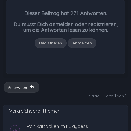
c
h
Dieser Beitrag hat
271
Antworten.
o
b
Du musst Dich anmelden oder registrieren,
e
um die Antworten lesen zu können.
n
Registrieren
Anmelden
Antworten
1 Beitrag • Seite
1
von
1
Vergleichbare Themen
Panikattacken mit Jaydess