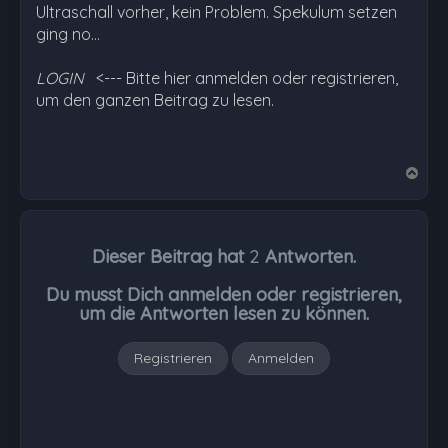
Ultraschall vorher, kein Problem. Spekulum setzen
ging no…
LOGIN
<--- Bitte hier anmelden oder registrieren,
um den ganzen Beitrag zu lesen.
N
a
c
h
Dieser Beitrag hat
2
Antworten.
o
b
Du musst Dich anmelden oder registrieren,
e
um die Antworten lesen zu können.
n
Registrieren
Anmelden