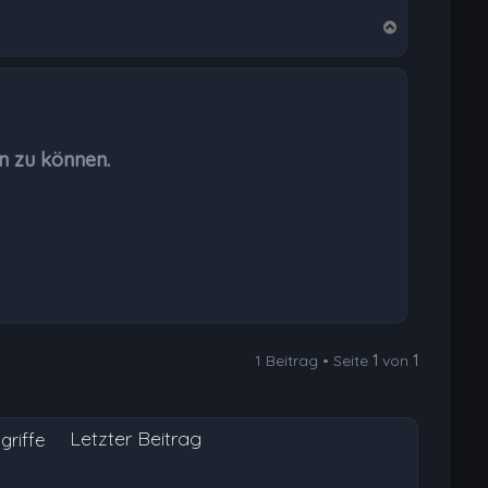
N
a
c
h
o
b
n zu können.
e
n
1 Beitrag • Seite
1
von
1
Letzter Beitrag
griffe