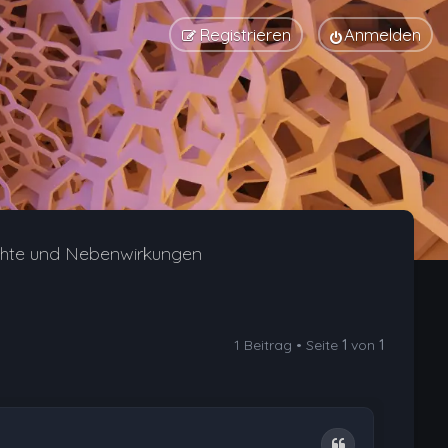
Registrieren
Anmelden
chte und Nebenwirkungen
1 Beitrag • Seite
1
von
1
Zitat