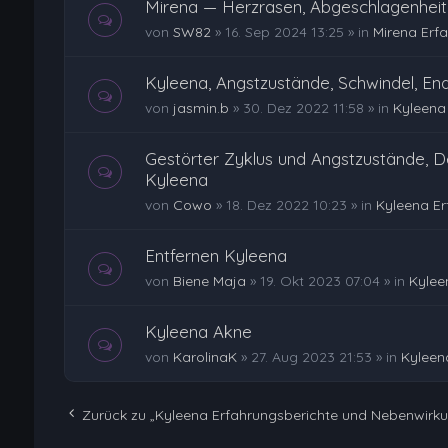
Mirena — Herzrasen, Abgeschlagenheit,
von
SW82
»
16. Sep 2024 13:25
» in
Mirena Erf
Kyleena, Angstzustände, Schwindel, En
von
jasmin.b
»
30. Dez 2022 11:58
» in
Kyleena
Gestörter Zyklus und Angstzustände, D
Kyleena
von
Cowo
»
18. Dez 2022 10:23
» in
Kyleena E
Entfernen Kyleena
von
Biene Maja
»
19. Okt 2023 07:04
» in
Kylee
Kyleena Akne
von
KarolinaK
»
27. Aug 2023 21:53
» in
Kyleen
Zurück zu „Kyleena Erfahrungsberichte und Nebenwirk