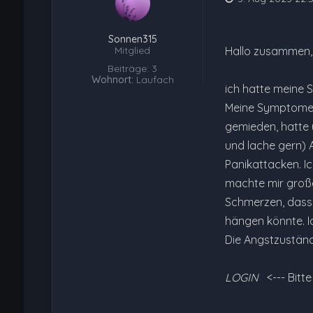
Sonnen315
Mitglied
Hallo zusammen,
Beiträge: 3
Wohnort:
Laufach
ich hatte meine S
Meine Symptome b
gemieden, hatte 
und lache gern) 
Panikattacken. Ic
machte mir große
Schmerzen, dass 
hängen könnte. I
Die Angstzuständ
LOGIN
<--- Bitt