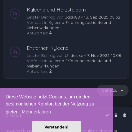
Kyleena und Herzstolpern
Letzter Beitrag von
Jacki88
«
13. Sep 2025 08:32
Verfasst in
Kyleena Erfahrungsberichte und
Nebenwirkungen
Antworten:
4
Entfernen Kyleena
Letzter Beitrag von
Ullideluxe
«
7. Nov 2023 10:08
Verfasst in
Kyleena Erfahrungsberichte und
Nebenwirkungen
Antworten:
2
Gehe zu
Diese Website nutzt Cookies, um dir den
bestmöglichen Komfort bei der Nutzung zu
bieten.
Mehr erfahren
Forum
Verstanden!
Powered by
phpBB
™
• Design by
PlanetStyles
• Photos by