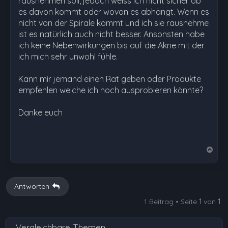
rausnehmen soll, jedoch weiss ich nicht sicher ob
es davon kommt oder wovon es abhängt. Wenn es
nicht von der Spirale kommt und ich sie rausnehme
ist es natürlich auch nicht besser. Ansonsten habe
ich keine Nebenwirkungen bis auf die Akne mit der
ich mich sehr unwohl fühle.
Kann mir jemand einen Rat geben oder Produkte
empfehlen welche ich noch ausprobieren könnte?
Danke euch
N
a
c
h
Antworten
o
1 Beitrag • Seite
1
von
1
b
e
Vergleichbare Themen
n