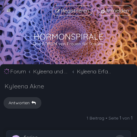
Registrieren
Anmelden
Forum
Kyleena und Jaydess Erfahrungsberichte und Nebenwirkungen
Kyleena Erfahrungsberichte und Nebenwirkungen
Kyleena Akne
Antworten
1 Beitrag • Seite
1
von
1