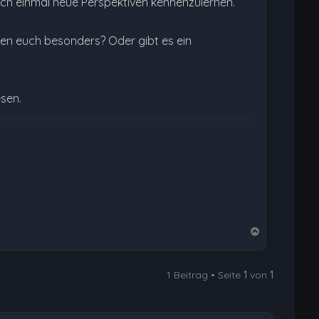
uch einmal neue Perspektiven kennenzulernen.
ren euch besonders? Oder gibt es ein
esen.
N
a
c
1 Beitrag • Seite
1
von
1
h
o
b