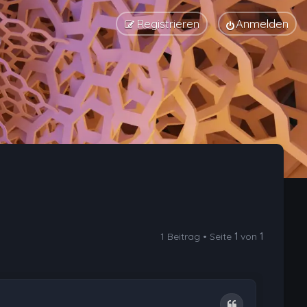
Registrieren
Anmelden
1 Beitrag • Seite
1
von
1
Zitat