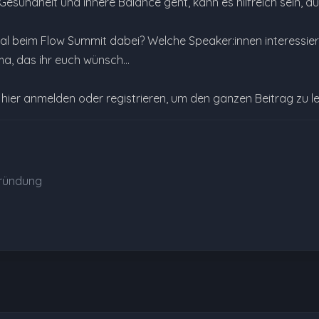
esundheit und innere Balance geht, kann es hilfreich sein, a
al beim Flow Summit dabei? Welche Speaker:innen interessie
a, das ihr euch wünsch…
e hier anmelden oder registrieren, um den ganzen Beitrag zu l
ründung