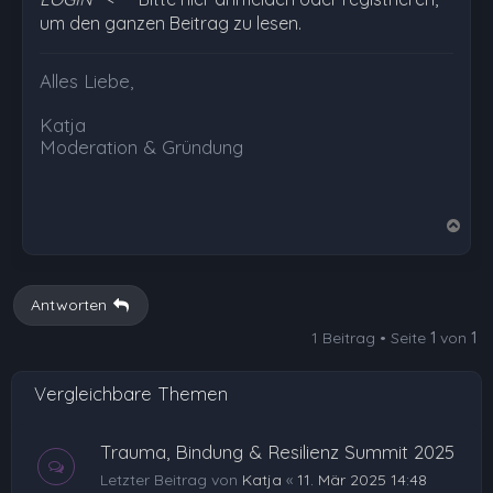
um den ganzen Beitrag zu lesen.
Alles Liebe,
Katja
Moderation & Gründung
N
a
c
h
Antworten
o
1 Beitrag • Seite
1
von
1
b
e
Vergleichbare Themen
n
Trauma, Bindung & Resilienz Summit 2025
Letzter Beitrag von
Katja
«
11. Mär 2025 14:48