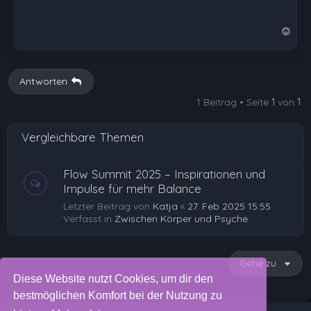
N
a
c
h
Antworten
o
1 Beitrag • Seite
1
von
1
b
e
Vergleichbare Themen
n
Flow Summit 2025 – Inspirationen und
Impulse für mehr Balance
Letzter Beitrag von
Katja
«
27. Feb 2025 15:55
Verfasst in
Zwischen Körper und Psyche
Gehe zu
Diese Website nutzt Cookies, um dir den
bestmöglichen Komfort bei der Nutzung zu