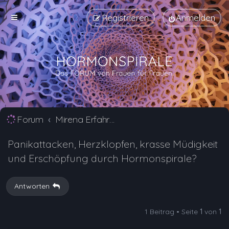
Registrieren
Anmelden
Forum
Mirena Erfahrungsberichte und Nebenwirkungen
Panikattacken, Herzklopfen, krasse Müdigkeit
und Erschöpfung durch Hormonspirale?
Antworten
1 Beitrag • Seite
1
von
1