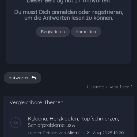
Dieser Beitrag hat
27
Antworten.
o
b
Du musst Dich anmelden oder registrieren,
e
um die Antworten lesen zu können.
n
Registrieren
Anmelden
Antworten
1 Beitrag • Seite
1
von
1
Vergleichbare Themen
Kyleena, Herzklopfen, Kopfschmerzen,
Schlafprobleme usw.
Letzter Beitrag von
Alina H.
«
21. Aug 2025 18:20