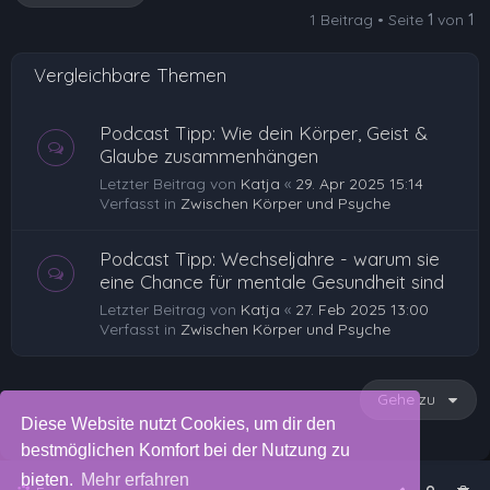
o
1 Beitrag • Seite
1
von
1
b
e
Vergleichbare Themen
n
Podcast Tipp: Wie dein Körper, Geist &
Glaube zusammenhängen
Letzter Beitrag von
Katja
«
29. Apr 2025 15:14
Verfasst in
Zwischen Körper und Psyche
Podcast Tipp: Wechseljahre - warum sie
eine Chance für mentale Gesundheit sind
Letzter Beitrag von
Katja
«
27. Feb 2025 13:00
Verfasst in
Zwischen Körper und Psyche
Gehe zu
Diese Website nutzt Cookies, um dir den
bestmöglichen Komfort bei der Nutzung zu
bieten.
Mehr erfahren