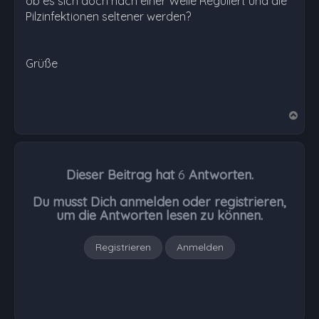
ob es sich doch nach einer Weile Reguliert und die
Pilzinfektionen seltener werden?
Grüße
N
a
c
h
Dieser Beitrag hat
6
Antworten.
o
b
Du musst Dich anmelden oder registrieren,
e
um die Antworten lesen zu können.
n
Registrieren
Anmelden