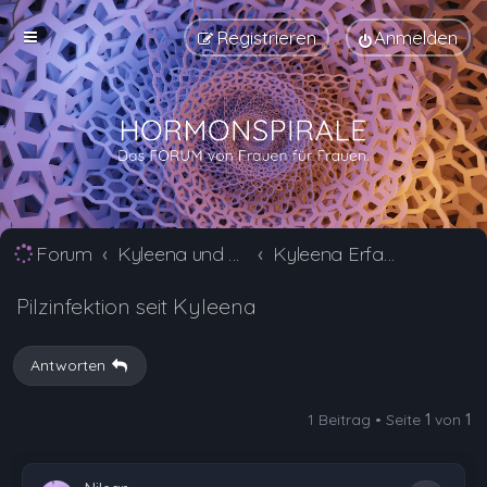
Registrieren
Anmelden
Forum
Kyleena und Jaydess Erfahrungsberichte und Nebenwirkungen
Kyleena Erfahrungsberichte und Nebenwirkungen
Pilzinfektion seit Kyleena
Antworten
1 Beitrag • Seite
1
von
1