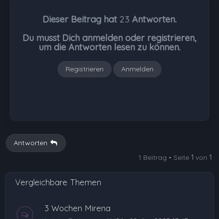
h
Dieser Beitrag hat
23
Antworten.
o
b
Du musst Dich anmelden oder registrieren,
e
um die Antworten lesen zu können.
n
Registrieren
Anmelden
Antworten
1 Beitrag • Seite
1
von
1
Vergleichbare Themen
3 Wochen Mirena