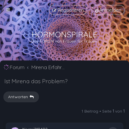
Registrieren
Anmelden
Forum
Mirena Erfahrungsberichte und Nebenwirkungen
Ist Mirena das Problem?
Antworten
1 Beitrag • Seite
1
von
1