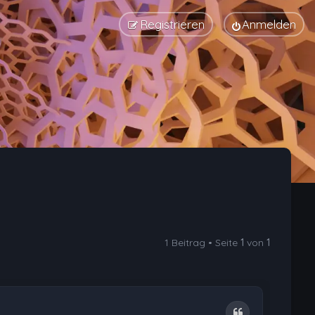
Registrieren
Anmelden
1 Beitrag • Seite
1
von
1
Zitat