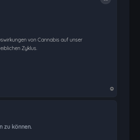
uswirkungen von Cannabis auf unser
iblichen Zyklus.
N
a
c
h
o
b
n zu können.
e
n