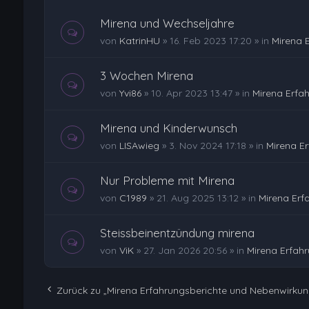
Mirena und Wechseljahre
von
KatrinHU
»
16. Feb 2023 17:20
» in
Mirena 
3 Wochen Mirena
von
Yvi86
»
10. Apr 2023 13:47
» in
Mirena Erfa
Mirena und Kinderwunsch
von
LISAwieg
»
3. Nov 2024 17:18
» in
Mirena E
Nur Probleme mit Mirena
von
C1989
»
21. Aug 2025 13:12
» in
Mirena Erf
Steissbeinentzündung mirena
von
ViK
»
27. Jan 2026 20:56
» in
Mirena Erfah
Zurück zu „Mirena Erfahrungsberichte und Nebenwirku