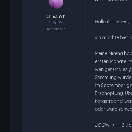
Christa911
Mitglied
Hallo ihr Lieben,
Beiträge: 5
ich möchte hier 
Meine Mirena ha
ersten Monate ha
weniger und es g
Stimmung wurde i
Im September gin
Erschöpfung, Übe
katastrophal war.
oder wäre schwer
LOGIN
<--- Bitt