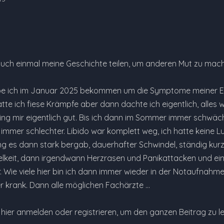
auch einmal meine Geschichte teilen, um anderen Mut zu mac
be ich im Januar 2025 bekommen um die Symptome meiner En
tte ich fiese Krämpfe aber dann dachte ich eigentlich, alles
ing mir eigentlich gut. Bis ich dann im Sommer immer schwäc
mmer schlechter. Libido war komplett weg, ich hatte keine Lu
g es dann stark bergab, dauerhafter Schwindel, ständig ku
lkeit, dann irgendwann Herzrasen und Panikattacken und ein
 Wie viele hier bin ich dann immer wieder in der Notaufnahme
 krank. Dann alle möglichen Fachärzte …
e hier anmelden oder registrieren, um den ganzen Beitrag zu l