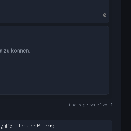
N
a
c
h
o
b
n zu können.
e
n
1 Beitrag • Seite
1
von
1
Letzter Beitrag
griffe