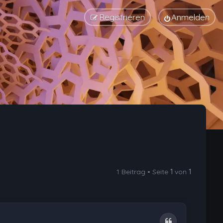
Registrieren
Anmelden
1 Beitrag • Seite
1
von
1
Zitat