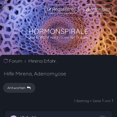
Registrieren
Anmelden
Forum
Mirena Erfahrungsberichte und Nebenwirkungen
Hilfe Mirena, Adenomyose
Antworten
1 Beitrag • Seite
1
von
1