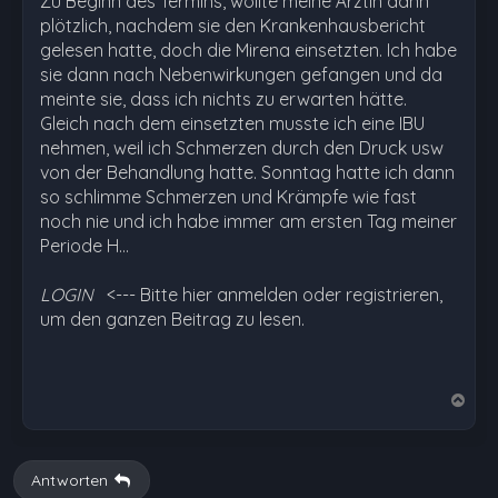
Zu Beginn des Termins, wollte meine Ärztin dann
plötzlich, nachdem sie den Krankenhausbericht
gelesen hatte, doch die Mirena einsetzten. Ich habe
sie dann nach Nebenwirkungen gefangen und da
meinte sie, dass ich nichts zu erwarten hätte.
Gleich nach dem einsetzten musste ich eine IBU
nehmen, weil ich Schmerzen durch den Druck usw
von der Behandlung hatte. Sonntag hatte ich dann
so schlimme Schmerzen und Krämpfe wie fast
noch nie und ich habe immer am ersten Tag meiner
Periode H…
LOGIN
<--- Bitte hier anmelden oder registrieren,
um den ganzen Beitrag zu lesen.
N
a
c
h
Antworten
o