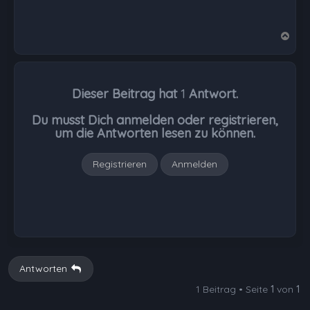
N
a
c
h
Dieser Beitrag hat
1
Antwort.
o
b
Du musst Dich anmelden oder registrieren,
e
um die Antworten lesen zu können.
n
Registrieren
Anmelden
Antworten
1 Beitrag • Seite
1
von
1