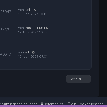
von
Nellili
28043
24. Jan 2023 10:12
von
RosinenMüsli
34031
12. Nov 2022 10:57
von
VrDi
40910
10. Jan 2025 09:01
Gehe zu
Nutzungsbedingungen
Datenschutz
Alle Cookies löschen