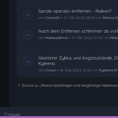
Spirale operativ entfernen - Risiken?
von
Conni25
»
11. Okt 2022 08:29
» in
Mirena E
Nach dem Entfernen schlimmer als vor
von
Malasadrma
»
17. Okt 2022 21:43
» in
Mire
Gestörter Zyklus und Angstzustände, D
Kyleena
von
Cowo
»
18. Dez 2022 10:23
» in
Kyleena E
Zurück zu „Mirena Spätfolgen und langfristige Nebenwi
Forum