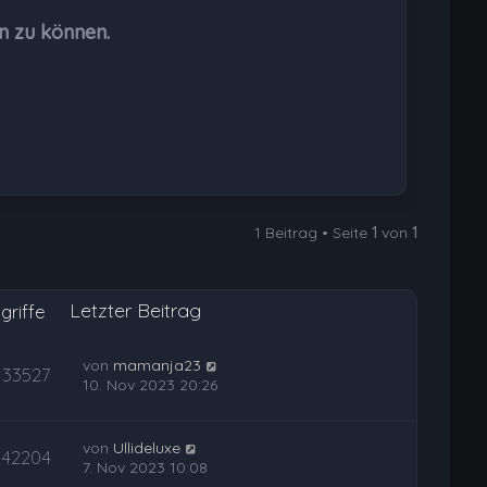
b
n zu können.
e
n
1 Beitrag • Seite
1
von
1
Letzter Beitrag
griffe
von
mamanja23
33527
10. Nov 2023 20:26
von
Ullideluxe
42204
7. Nov 2023 10:08