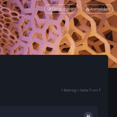
Registrieren
Anmelden
1 Beitrag • Seite
1
von
1
Zitat