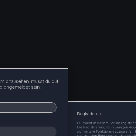
um anzusehen, musst du auf
nd angemeldet sein.
Registrieren
Du musst in diesem Forum registrier
Die Registrierung ist in wenigen Aug
auf weitere Funktionen zuzugreifen.
registrierten Benutzern auch zusätz