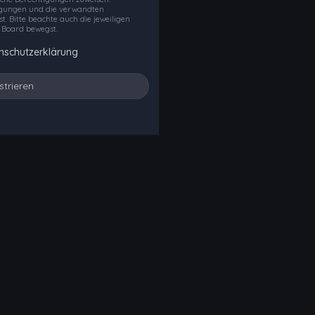
ngungen und die verwandten
t. Bitte beachte auch die jeweiligen
 Board bewegst.
nschutzerklärung
strieren