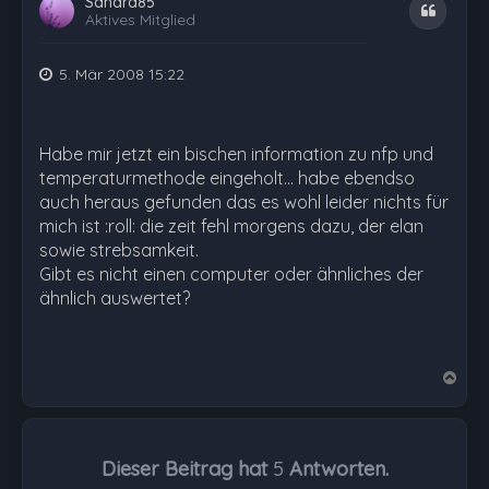
Sandra85
Zitat
Aktives Mitglied
5. Mär 2008 15:22
Habe mir jetzt ein bischen information zu nfp und
temperaturmethode eingeholt... habe ebendso
auch heraus gefunden das es wohl leider nichts für
mich ist :roll: die zeit fehl morgens dazu, der elan
sowie strebsamkeit.
Gibt es nicht einen computer oder ähnliches der
ähnlich auswertet?
N
a
c
h
Dieser Beitrag hat
5
Antworten.
o