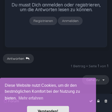
b
Du musst Dich anmelden oder registrieren,
e
um die Antworten lesen zu können.
n
Registrieren
Anmelden
Antworten
1 Beitrag • Seite
1
von
1
Gehe zu
Diese Website nutzt Cookies, um dir den
bestmöglichen Komfort bei der Nutzung zu
bieten.
Mehr erfahren
Forum
Verstanden!