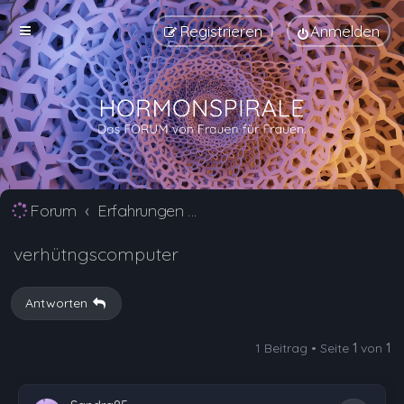
Registrieren
Anmelden
Forum
Erfahrungen mit Verhütungsmittel Alternativen
verhütngscomputer
Antworten
1 Beitrag • Seite
1
von
1