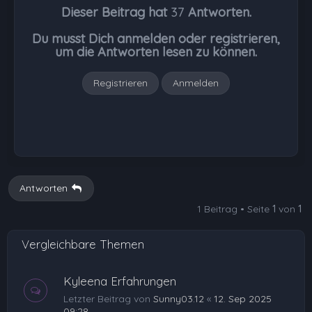
Dieser Beitrag hat
37
Antworten.
o
b
Du musst Dich anmelden oder registrieren,
e
um die Antworten lesen zu können.
n
Registrieren
Anmelden
Antworten
1 Beitrag • Seite
1
von
1
Vergleichbare Themen
Kyleena Erfahrungen
Letzter Beitrag von
Sunny03.12
«
12. Sep 2025
09:28