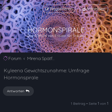
Registrieren
Anmelden
Forum
Mirena Spätfolgen und langfristige Nebenwirkungen
Kyleena Gewichtszunahme: Umfrage
Hormonspirale
Antworten
1 Beitrag • Seite
1
von
1