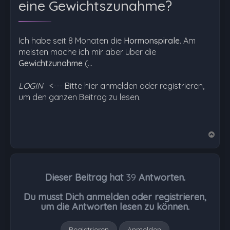
eine Gewichtszunahme?
Ich habe seit 8 Monaten die
Hormonspirale
. Am
meisten mache ich mir aber über die
Gewichtzunahme
(…
LOGIN
<--- Bitte hier anmelden oder registrieren,
um den ganzen Beitrag zu lesen.
N
a
c
h
Dieser Beitrag hat
39
Antworten.
o
b
Du musst Dich anmelden oder registrieren,
e
um die Antworten lesen zu können.
n
Registrieren
Anmelden