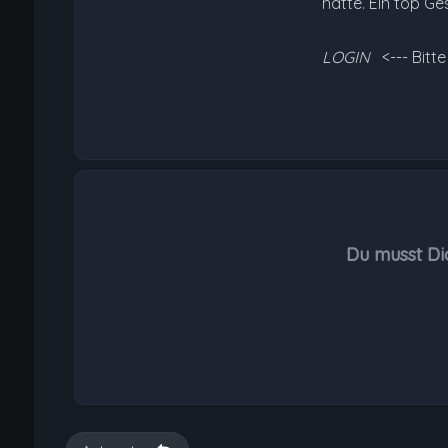
hatte. Ein top Ge
LOGIN
<--- Bitt
Du musst Di