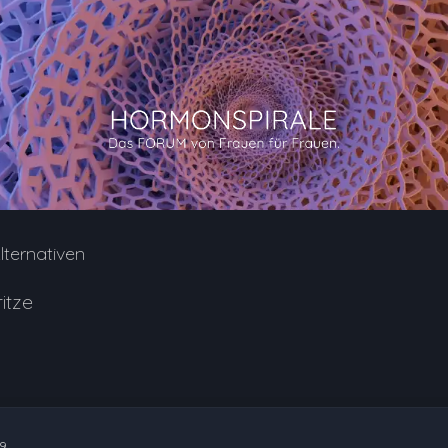
lternativen
itze
09