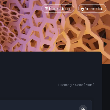
Registrieren
Anmelden
1 Beitrag • Seite
1
von
1
Zitat