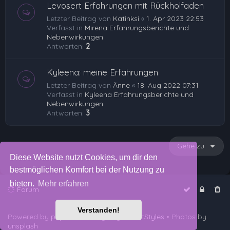
Levosert Erfahrungen mit Rückholfaden
Letzter Beitrag von
Katinksi
«
1. Apr 2023 22:53
Verfasst in
Mirena Erfahrungsberichte und
Nebenwirkungen
Antworten:
2
Kyleena: meine Erfahrungen
Letzter Beitrag von
Änne
«
18. Aug 2022 07:31
Verfasst in
Kyleena Erfahrungsberichte und
Nebenwirkungen
Antworten:
3
Gehe zu
Diese Website nutzt Cookies, um dir den
bestmöglichen Komfort bei der Nutzung zu
bieten.
Mehr erfahren
Forum
Verstanden!
Powered by
phpBB
™
• Design by
PlanetStyles
• Photos by
unsplash