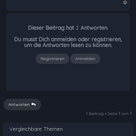
N
a
c
h
Dieser Beitrag hat
2
Antworten.
o
b
Du musst Dich anmelden oder registrieren,
e
um die Antworten lesen zu können.
n
Registrieren
Anmelden
Antworten
1 Beitrag • Seite
1
von
1
Vergleichbare Themen