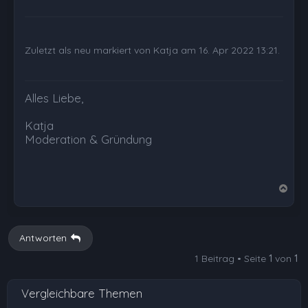
Zuletzt als neu markiert von Katja am 16. Apr 2022 13:21.
Alles Liebe,
Katja
Moderation & Gründung
N
a
c
h
Antworten
o
1 Beitrag • Seite
1
von
1
b
e
Vergleichbare Themen
n