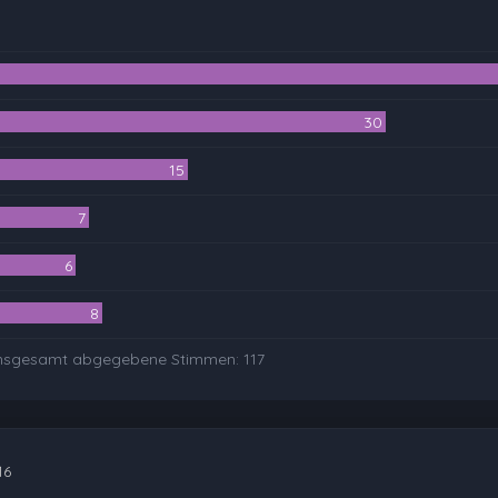
30
15
7
6
8
nsgesamt abgegebene Stimmen:
117
16