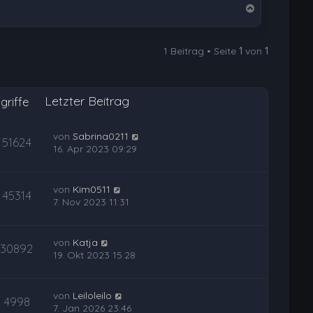
N
a
c
1 Beitrag • Seite
1
von
1
h
o
b
Letzter Beitrag
e
griffe
n
von
Sabrina0211
51624
16. Apr 2023 09:29
von
Kim0511
45314
7. Nov 2023 11:31
von
Katja
30892
19. Okt 2023 15:28
von
Leiloleilo
4998
7. Jan 2026 23:46