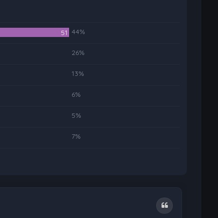
44%
51
26%
13%
6%
5%
7%
Zitat