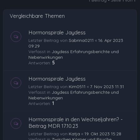
b
e
Vergleichbare Themen
n
Hormonspirale Jaydess
Letzter Beitrag von
Sabrina0211
«
16. Apr 2023
09:29
Verfasst in
Jaydess Erfahrungsberichte und
Nebenwirkungen
Antworten:
5
Hormonspirale Jaydess
Letzter Beitrag von
Kim0511
«
7. Nov 2023 11:31
Verfasst in
Jaydess Erfahrungsberichte und
Nebenwirkungen
Antworten:
1
Hormonspirale in den Wechseljahren? -
Beitrag MDR 17.10.23
Letzter Beitrag von
Katja
«
19. Okt 2023 15:28
Verfasst in
Zwischen Körper und Psyche