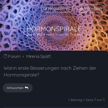
Registrieren
Anmelden
Forum
Mirena Spätfolgen und langfristige Nebenwirkungen
Wann erste Besserungen nach Ziehen der
Hormonspirale?
Antworten
1 Beitrag • Seite
1
von
1