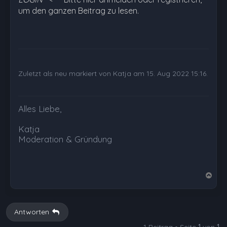
um den ganzen Beitrag zu lesen.
Zuletzt als neu markiert von Katja am 15. Aug 2022 15:16.
Alles Liebe,
Katja
Moderation & Gründung
N
a
c
h
Antworten
o
1 Beitrag • Seite
1
von
1