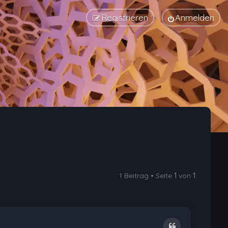
Registrieren
Anmelden
1 Beitrag • Seite
1
von
1
Zitat