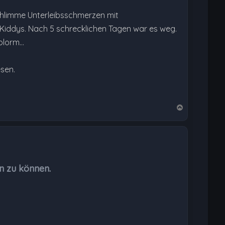
chlimme Unterleibsschmerzen mit
Kiddys. Nach 5 schrecklichen Tagen war es weg.
olorm…
esen.
N
a
c
h
o
b
n zu können.
e
n