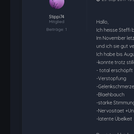
Stippi74
Mitglied
Hallo,
Beiträge: 1
Ich heisse Steffi 
Im November letzt
und ich sie gut v
Ich habe bis Augu
-konnte trotz st
- total erschöpft
-Verstopfung
-Gelenkschmerze
-Blaehbauch
-starke Stimmu
-Nervositaet +Un
-latente Übelkeit