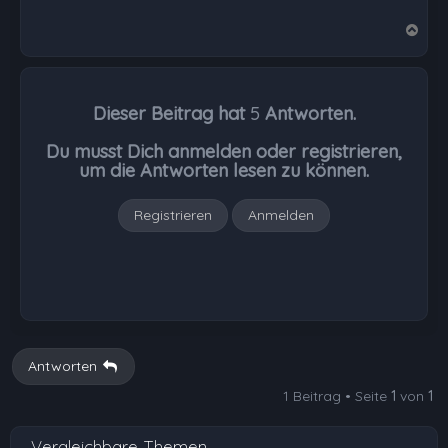
N
a
c
h
Dieser Beitrag hat
5
Antworten.
o
b
Du musst Dich anmelden oder registrieren,
e
um die Antworten lesen zu können.
n
Registrieren
Anmelden
Antworten
1 Beitrag • Seite
1
von
1
Vergleichbare Themen