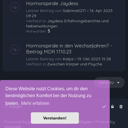
Hormonspirale Jaydess
Letzter Beitrag von
Sabrina0211
«
16. Apr 2023
09:29
Verfasst in
Jaydess Erfahrungsberichte und
Nebenwirkungen
Antworten:
5
Hormonspirale in den Wechseljahren? -
Beitrag MDR 17.10.23
Letzter Beitrag von
Katja
«
19. Okt 2023 15:28
Verfasst in
Zwischen Körper und Psyche
Gehe zu
Diese Website nutzt Cookies, um dir den
bestmöglichen Komfort bei der Nutzung zu
bieten.
Mehr erfahren
Forum
Verstanden!
Powered by
phpBB
™
• Design by
PlanetStyles
• Photos by
unsplash