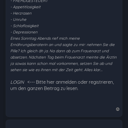
- FREMDGESTEUERT
- Appetitlosigkeit
- Herzrasen
- Unruhe
- Schlaflosigkeit
- Depressionen
Eines Sonntag Abends rief mich meine
Ernährungsberaterin an und sagte zu mir: nehmen Sie die
Pille? Ich gleich äh ja. Na dann ab zum Frauenarzt und
absetzen. Nächsten Tag beim Frauenarzt meinte die Ärztin
ja sowas kann schon mal vorkommen, setzen Sie ab und
…
sehen sie wie es ihnen mit der Zeit geht. Alles klar
LOGIN
<--- Bitte hier anmelden oder registrieren,
um den ganzen Beitrag zu lesen.
N
a
c
h