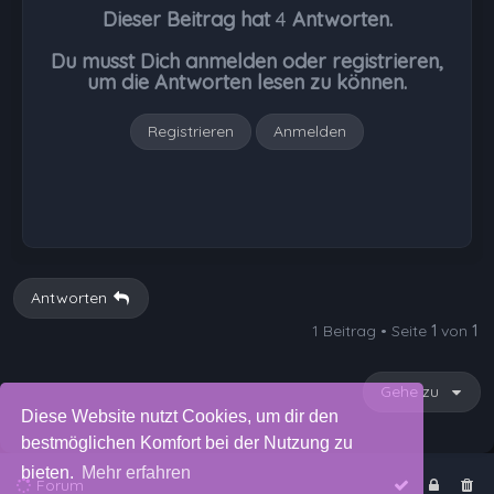
Dieser Beitrag hat
4
Antworten.
o
b
Du musst Dich anmelden oder registrieren,
e
um die Antworten lesen zu können.
n
Registrieren
Anmelden
Antworten
1 Beitrag • Seite
1
von
1
Gehe zu
Diese Website nutzt Cookies, um dir den
bestmöglichen Komfort bei der Nutzung zu
bieten.
Mehr erfahren
Forum