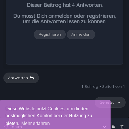
Dieser Beitrag hat
4
Antworten.
o
b
Du musst Dich anmelden oder registrieren,
e
um die Antworten lesen zu können.
n
Registrieren
Anmelden
Antworten
1 Beitrag • Seite
1
von
1
Gehe zu
Diese Website nutzt Cookies, um dir den
bestmöglichen Komfort bei der Nutzung zu
bieten.
Mehr erfahren
Forum