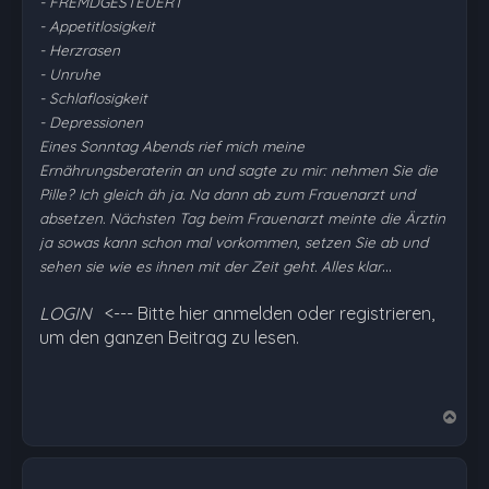
- FREMDGESTEUERT
- Appetitlosigkeit
- Herzrasen
- Unruhe
- Schlaflosigkeit
- Depressionen
Eines Sonntag Abends rief mich meine
Ernährungsberaterin an und sagte zu mir: nehmen Sie die
Pille? Ich gleich äh ja. Na dann ab zum Frauenarzt und
absetzen. Nächsten Tag beim Frauenarzt meinte die Ärztin
ja sowas kann schon mal vorkommen, setzen Sie ab und
…
sehen sie wie es ihnen mit der Zeit geht. Alles klar
LOGIN
<--- Bitte hier anmelden oder registrieren,
um den ganzen Beitrag zu lesen.
N
a
c
h