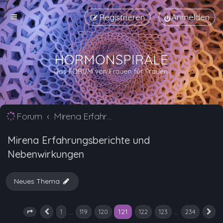
Registrieren
Anmelden
Forum
Mirena Erfahrungsberichte und Nebenwirkungen
Mirena Erfahrungsberichte und
Nebenwirkungen
Neues Thema
121
…
…
1
119
120
122
123
234
Seite
121
Vorherige
von
234
N