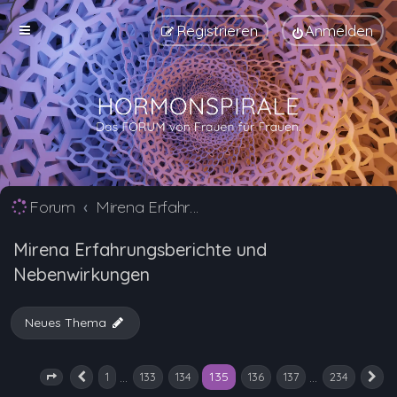
Registrieren
Anmelden
Forum
Mirena Erfahrungsberichte und Nebenwirkungen
Mirena Erfahrungsberichte und
Nebenwirkungen
Neues Thema
135
…
…
1
133
134
136
137
234
Seite
135
Vorherige
von
234
N