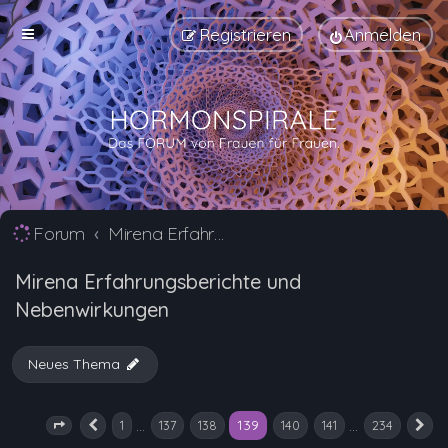
Registrieren
Anmelden
Forum
Mirena Erfahrungsberichte und Nebenwirkungen
Mirena Erfahrungsberichte und
Nebenwirkungen
Neues Thema
139
…
…
1
137
138
140
141
234
Seite
139
Vorherige
von
234
N