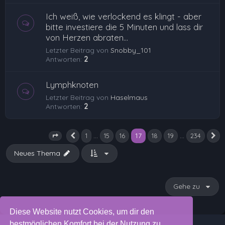
Ich weiß, wie verlockend es klingt - aber
bitte investiere die 5 Minuten und lass dir
von Herzen abraten...
Letzter Beitrag von
Snobby_101
Antworten:
2
Lymphknoten
Letzter Beitrag von
Haselmaus
Antworten:
2
17
…
…
1
15
16
18
19
234
Vorherige
N
Seite
17
von
234
Neues Thema
Gehe zu
Diese Website nutzt Cookies, um dir den
bestmöglichen Komfort bei der Nutzung zu