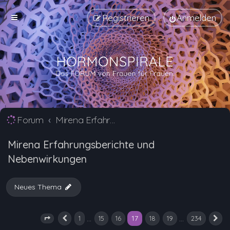
Registrieren
Anmelden
Forum
Mirena Erfahrungsberichte und Nebenwirkungen
Mirena Erfahrungsberichte und
Nebenwirkungen
Neues Thema
17
…
…
1
15
16
18
19
234
Seite
17
Vorherige
von
234
N