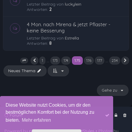
Letzter Beitrag von
luckylein
Antworten:
2
4 Mon. nach Mirena & jetzt Pflaster -
keine Besserung
Letzter Beitrag von
Estrella
Antworten:
8
175
…
…
1
173
174
176
177
234
Vorherige
N
Seite
175
von
234
Neues Thema
Gehe zu
Diese Website nutzt Cookies, um dir den
bestmöglichen Komfort bei der Nutzung zu
Forum
bieten.
Mehr erfahren
Powered by
phpBB
™
• Design by
PlanetStyles
• Photos by