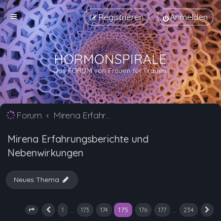
Registrieren
Anmelden
Forum
Mirena Erfahrungsberichte und Nebenwirkungen
Mirena Erfahrungsberichte und
Nebenwirkungen
Neues Thema
175
…
…
1
173
174
176
177
234
Seite
175
Vorherige
von
234
N