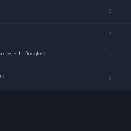
0
4
uhe, Schlaflosigkeit
7
 ?
5