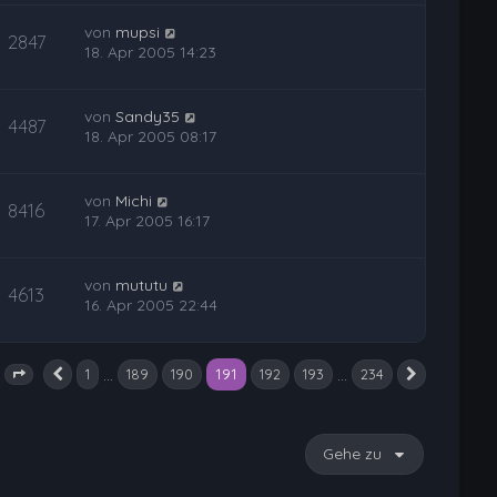
von
mupsi
2847
18. Apr 2005 14:23
von
Sandy35
4487
18. Apr 2005 08:17
von
Michi
8416
17. Apr 2005 16:17
von
mututu
4613
16. Apr 2005 22:44
191
…
…
1
189
190
192
193
234
Vorherige
Nächste
Seite
191
von
234
Gehe zu