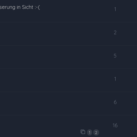
erung in Sicht :-(
1
2
5
1
6
16
1
2