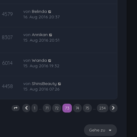
von
Belinda
4579
16. Aug 2016 20:37
von
Annikan
8307
15. Aug 2016 20:51
von
Wanda
6014
15. Aug 2016 19:32
von
ShinsBeauty
4458
15. Aug 2016 07:26
73
…
…
1
71
72
74
75
234
Vorherige
Nächste
Seite
73
von
234
Gehe zu