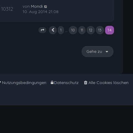
von
Mondi
10312
10. Aug 2014 21:08
14
…
1
10
11
12
13
Vorherige
Seite
14
von
14
Gehe zu
Nutzungsbedingungen
Datenschutz
Alle Cookies löschen