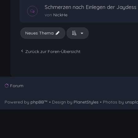
Schmerzen nach Einlegen der Jaydess
von
NickHe
Neues Thema
Zurück zur Foren-Übersicht
Forum
Powered by
phpBB
™
• Design by
PlanetStyles
• Photos by
unspl